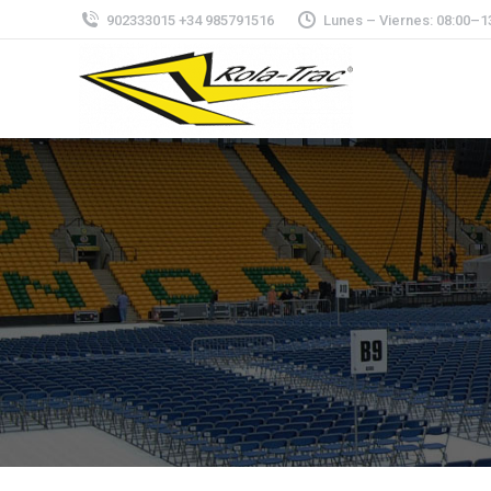
902333015 +34 985791516
Lunes – Viernes: 08:00–1