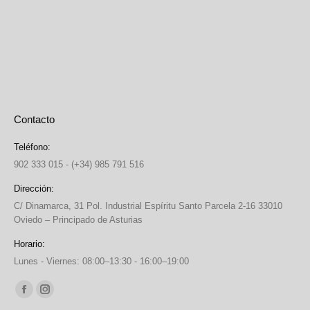
Contacto
Teléfono:
902 333 015 - (+34) 985 791 516
Dirección:
C/ Dinamarca, 31 Pol. Industrial Espíritu Santo Parcela 2-16 33010
Oviedo – Principado de Asturias
Horario:
Lunes - Viernes: 08:00–13:30 - 16:00–19:00
Find us on:
Facebook
Instagram