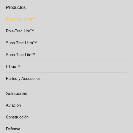
page
page
Productos
opens
opens
in
in
Rola-Trac Ultra™
new
new
Rola-Trac Lite™
window
window
Supa-Trac Ultra™
Supa-Trac Lite™
I-Trac™
Partes y Accesorios
Soluciones
Aviación
Construcción
Defensa