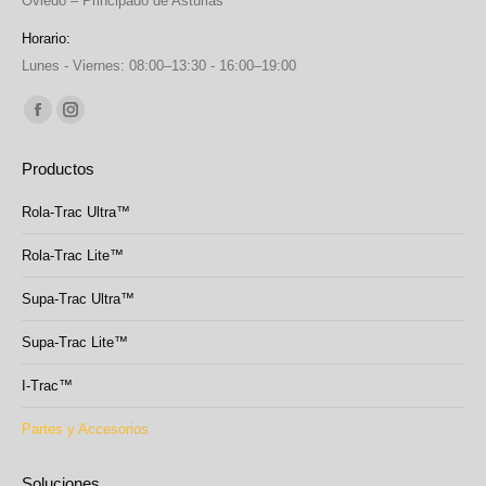
Oviedo – Principado de Asturias
Horario:
Lunes - Viernes: 08:00–13:30 - 16:00–19:00
Find us on:
Facebook
Instagram
page
page
Productos
opens
opens
in
in
Rola-Trac Ultra™
new
new
Rola-Trac Lite™
window
window
Supa-Trac Ultra™
Supa-Trac Lite™
I-Trac™
Partes y Accesorios
Soluciones