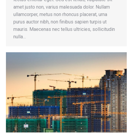
amet justo non, varius malesuada dolor. Nullam
ullamcorper, metus non rhoncus placerat, urna
purus auctor nibh, non finibus sapien turpis ut
mauris. Maecenas nec tellus ultricies, sollicitudin
nulla…