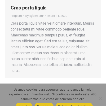
Cras porta ligula
Projects
By
cyberastur
enero 11, 2020
Cras porta ligula vitae velit ornare interdum. Mauris
consectetur mi vitae commodo pellentesque.
Maecenas maximus tempus purus, et feugiat
lectus efficitur eget. Sed est tellus, vulputate sit
amet justo non, varius malesuada dolor. Nullam
ullamcorper, metus non rhoncus placerat, urna
purus auctor nibh, non finibus sapien turpis ut
mauris. Maecenas nec tellus ultricies, sollicitudin
nulla…
Usamos cookies para asegurar que te damos la mejor
experiencia en nuestra web. Si continúas usando este sitio,
asumiremos que estás de acuerdo con ello.
2026 Rola-trac Ibérica (Grupo Sanibrun)
SANIBRUN, S.L.: Inscrita en el registro mercantil de Oviedo Tomo 2119,