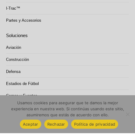
I-Trac™
Partes y Accesorios
Soluciones
Aviación
Construcción
Defensa
Estadios de Fútbol
Carpas y Eventos
Usamos cookies para asegurar que te damos la mejor
experiencia en nuestra web. Si continúas usando este sitio,
asumiremos que estás de acuerdo con ello.
2026 Rola-trac Ibérica (Grupo Sanibrun)
SANIBRUN, S.L.: Inscrita en el registro mercantil de Oviedo Tomo 2119,
Aceptar
Rechazar
Política de privacidad
Folio 117, Hoja AS-1634, Inscripción 1ª.
Politicas