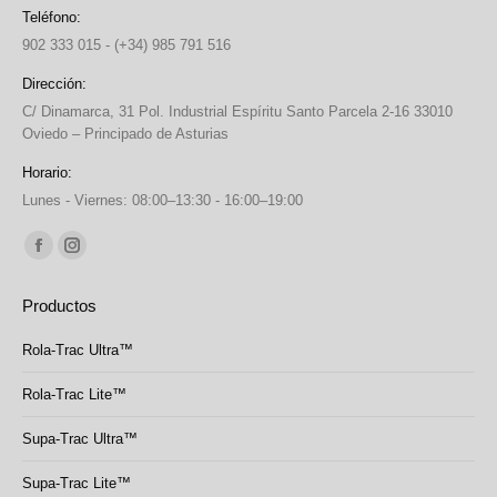
Teléfono:
902 333 015 - (+34) 985 791 516
Dirección:
C/ Dinamarca, 31 Pol. Industrial Espíritu Santo Parcela 2-16 33010
Oviedo – Principado de Asturias
Horario:
Lunes - Viernes: 08:00–13:30 - 16:00–19:00
Find us on:
Facebook
Instagram
page
page
Productos
opens
opens
in
in
Rola-Trac Ultra™
new
new
Rola-Trac Lite™
window
window
Supa-Trac Ultra™
Supa-Trac Lite™