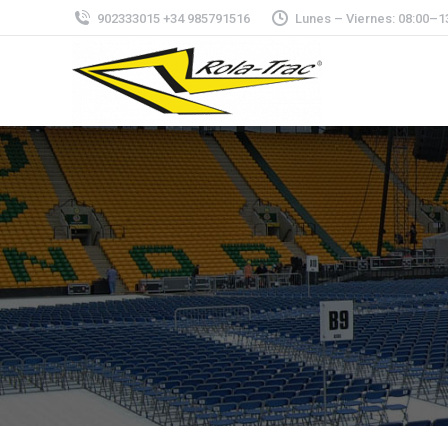
902333015 +34 985791516
Lunes – Viernes: 08:00–1